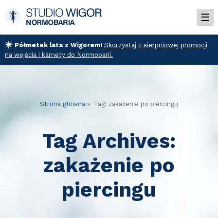
☀️
Półmetek lata z Wigorem!
Skorzystaj z sierpniowej promocji
na wejścia i karnety do Normobarii.
Strona główna
» Tag: zakażenie po piercingu
Tag Archives:
zakażenie po
piercingu