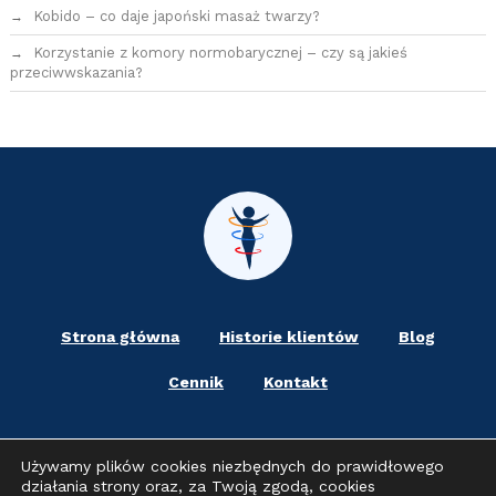
Kobido – co daje japoński masaż twarzy?
Korzystanie z komory normobarycznej – czy są jakieś
przeciwwskazania?
Strona główna
Historie klientów
Blog
Cennik
Kontakt
Używamy plików cookies niezbędnych do prawidłowego
Jasło
Strzyżów
Sanok
Gorlice
działania strony oraz, za Twoją zgodą, cookies