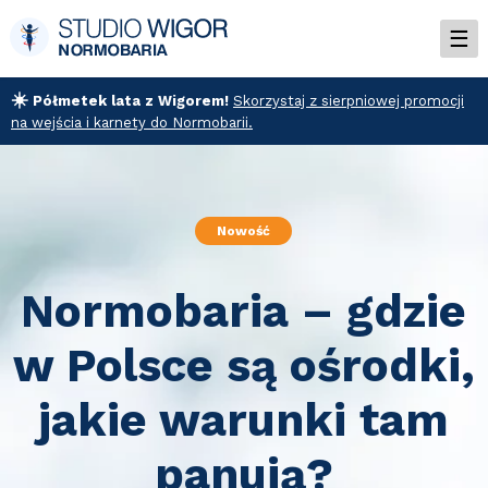
☀️
Półmetek lata z Wigorem!
Skorzystaj z sierpniowej promocji
na wejścia i karnety do Normobarii.
Nowość
Normobaria – gdzie
w Polsce są ośrodki,
jakie warunki tam
panują?