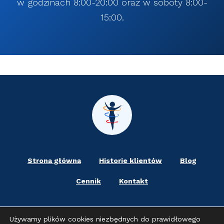
w godzinach 8:00-20:00 oraz w soboty 8:00-
15:00.
Strona główna
Historie klientów
Blog
Cennik
Kontakt
Używamy plików cookies niezbędnych do prawidłowego
Jasło
Strzyżów
Sanok
Gorlice