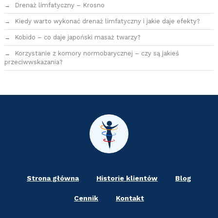
Drenaż limfatyczny – Krosno
Kiedy warto wykonać drenaż limfatyczny i jakie daje efekty?
Kobido – co daje japoński masaż twarzy?
Korzystanie z komory normobarycznej – czy są jakieś
przeciwwskazania?
Strona główna
Historie klientów
Blog
Cennik
Kontakt