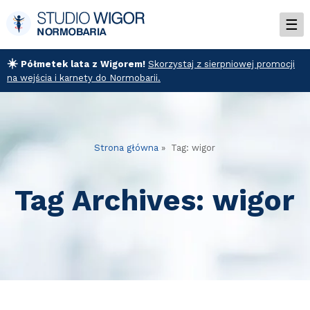
☀️
Półmetek lata z Wigorem!
Skorzystaj z sierpniowej promocji
na wejścia i karnety do Normobarii.
Strona główna
» Tag: wigor
Tag Archives:
wigor