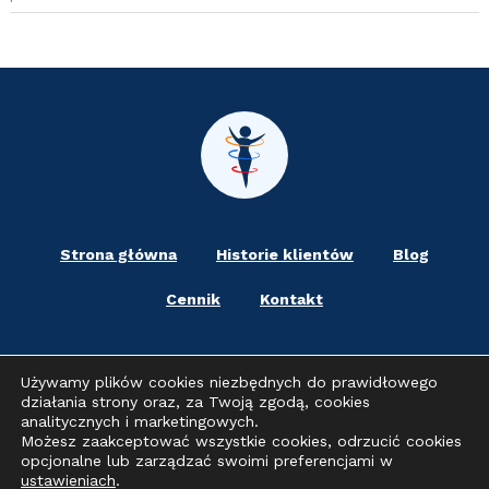
Strona główna
Historie klientów
Blog
Cennik
Kontakt
Używamy plików cookies niezbędnych do prawidłowego
Jasło
Strzyżów
Sanok
Gorlice
działania strony oraz, za Twoją zgodą, cookies
analitycznych i marketingowych.
Brzozów
Korczyna
Możesz zaakceptować wszystkie cookies, odrzucić cookies
opcjonalne lub zarządzać swoimi preferencjami w
ustawieniach
.