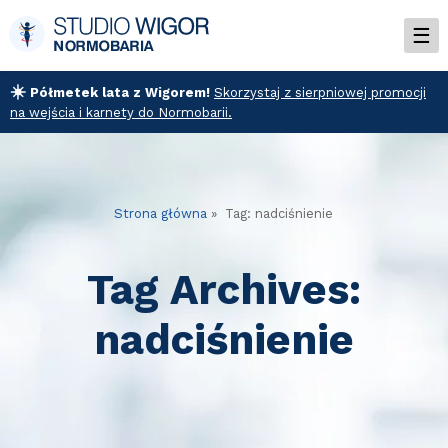
☀️
Półmetek lata z Wigorem!
Skorzystaj z sierpniowej promocji
na wejścia i karnety do Normobarii.
Strona główna
» Tag: nadciśnienie
Tag Archives:
nadciśnienie